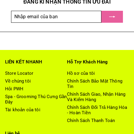
ĐĂNG KÍ NHẬN THÔNG TIN ƯU ĐÃI
ư
ờ
Nhập
Đặt
n
email
mua
g
của
bạn
LIÊN KẾT NHANH
Hỗ Trợ Khách Hàng
Store Locator
Hồ sơ của tôi
Về chúng tôi
Chính Sách Bảo Mật Thông
Tin
Hỏi PWH
Chính Sách Giao, Nhận Hàng
Spa - Grooming Thú Cưng Gần
Và Kiểm Hàng
Đây
Chính Sách Đổi Trả Hàng Hóa
Tài khoản của tôi
- Hoàn Tiền
Chính Sách Thanh Toán
Liên hệ