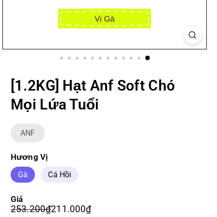
[1.2KG] Hạt Anf Soft Chó
Mọi Lứa Tuổi
ANF
Hương Vị
Gà
Cá Hồi
Giá
Giá
Giá
253.200₫
211.000₫
253.200₫
211.000₫