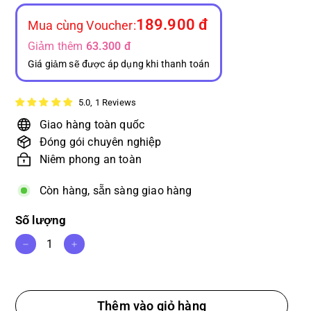
thông
bán
thường
189.900 đ
Mua cùng Voucher:
Giảm thêm
63.300 đ
Giá giảm sẽ được áp dụng khi thanh toán
5.0, 1 Reviews
Giao hàng toàn quốc
Đóng gói chuyên nghiệp
Niêm phong an toàn
Còn hàng, sẵn sàng giao hàng
Số lượng
−
+
Thêm vào giỏ hàng