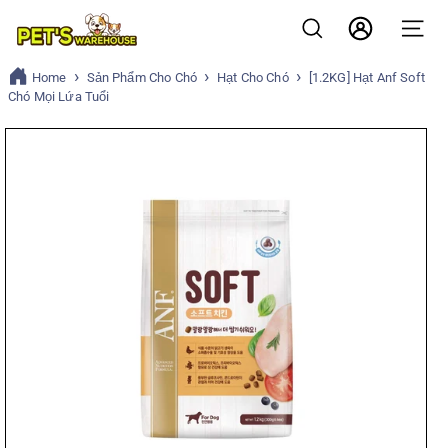
Bỏ
P
qua
Tìm kiếm
Account
Điều h
nội
e
dung
Home
Sản Phẩm Cho Chó
Hạt Cho Chó
[1.2KG] Hạt Anf Soft
t
Chó Mọi Lứa Tuổi
s
w
a
r
e
h
o
u
s
e