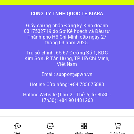
CÔNG TY TNHH QUỐC TẾ KIARA
Giấy chứng nhận Đăng ký Kinh doanh
0317532719 do Sở Kế hoạch và Đầu tư
Thành phố Hồ Chí Minh cấp ngày 27
tháng 03 năm 2025.
Trụ sở chính: 65-67 Đường Số 1, KDC
Kim Sơn, P. Tân Hưng, TP. Hồ Chí Minh,
Việt Nam
Email: support@pwh.vn
Hotline Cửa hàng: +84 785075883
Hotline Website (Thứ 2 - Thứ 6, từ 8h30 -
17h30): +84 901481263
Chó
Mèo
Nhãn hàng
Giỏ hàng