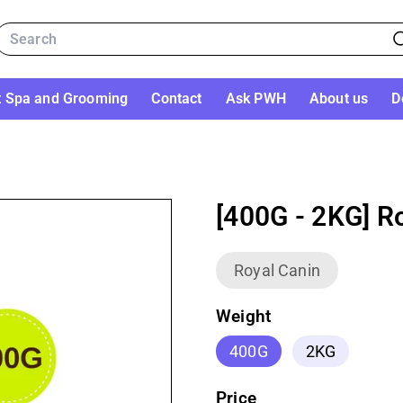
Search
t Spa and Grooming
Contact
Ask PWH
About us
D
[400G - 2KG] R
Royal Canin
Weight
400G
2KG
Price