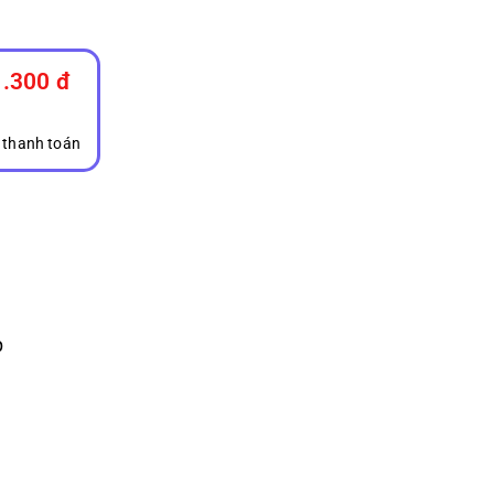
157.000₫
.300 đ
 thanh toán
p