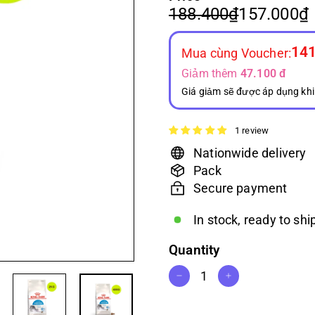
Regular
Sale
188.400₫
188.400₫
157.000₫
price
price
141
Mua cùng Voucher:
Giảm thêm
47.100 đ
Giá giảm sẽ được áp dụng khi
1 review
Nationwide delivery
Pack
Secure payment
In stock, ready to shi
Quantity
−
+