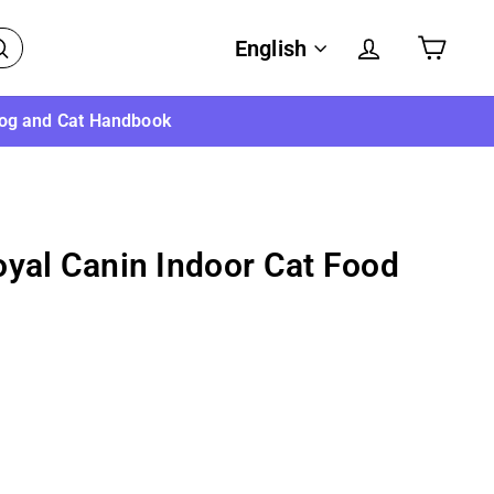
Language
English
Search
og and Cat Handbook
oyal Canin Indoor Cat Food