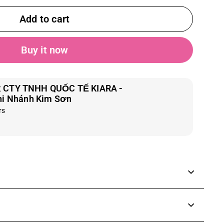
Add to cart
Buy it now
t
CTY TNHH QUỐC TẾ KIARA -
hi Nhánh Kim Sơn
rs