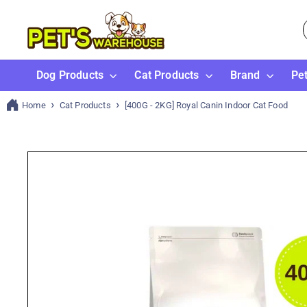
Skip
P
to
content
e
t
Dog Products
Cat Products
Brand
Pe
s
w
Home
Cat Products
[400G - 2KG] Royal Canin Indoor Cat Food
a
r
e
h
o
u
s
e